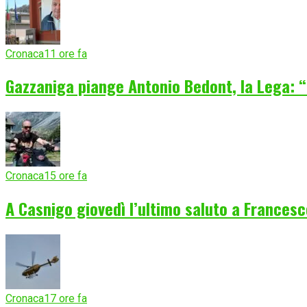
Cronaca
11 ore fa
Gazzaniga piange Antonio Bedont, la Lega: “
Cronaca
15 ore fa
A Casnigo giovedì l’ultimo saluto a Frances
Cronaca
17 ore fa