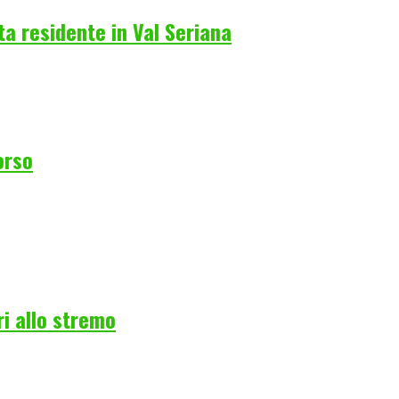
a residente in Val Seriana
orso
ri allo stremo