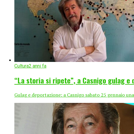
Cultura
2 anni fa
“La storia si ripete”, a Casnigo gulag e 
Gulag e deportazione: a Casnigo sabato 25 gennaio una s