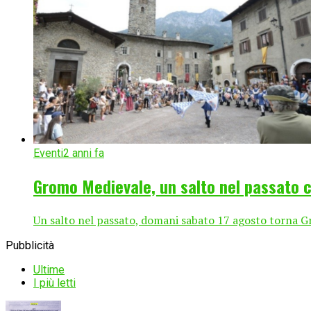
Eventi
2 anni fa
Gromo Medievale, un salto nel passato c
Un salto nel passato, domani sabato 17 agosto torna 
Pubblicità
Ultime
I più letti