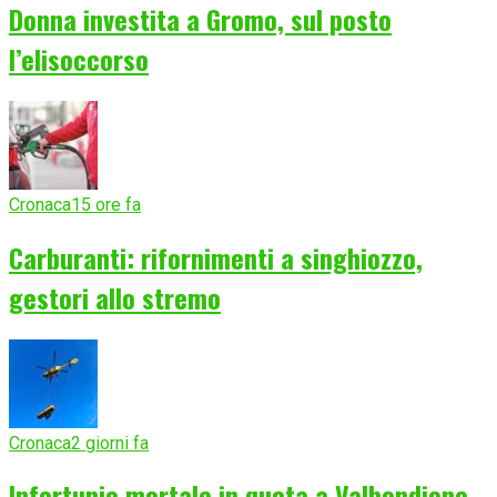
Donna investita a Gromo, sul posto
l’elisoccorso
Cronaca
15 ore fa
Carburanti: rifornimenti a singhiozzo,
gestori allo stremo
Cronaca
2 giorni fa
Infortunio mortale in quota a Valbondione