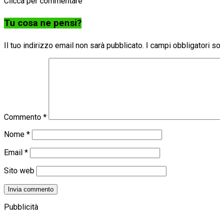
Clicca per commentare
Tu cosa ne pensi?
Il tuo indirizzo email non sarà pubblicato.
I campi obbligatori 
Commento
*
Nome
*
Email
*
Sito web
Pubblicità