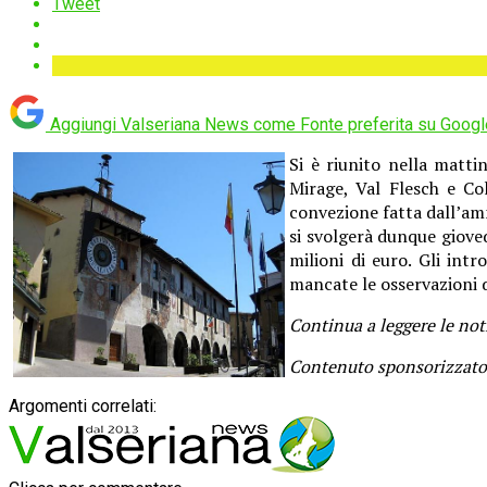
Tweet
Aggiungi Valseriana News come
Fonte preferita su Googl
Si è riunito nella matt
Mirage, Val Flesch e Col
convezione fatta dall’amm
si svolgerà dunque gioved
milioni di euro. Gli int
mancate le osservazioni 
Continua a leggere le not
Contenuto sponsorizzato
Argomenti correlati: