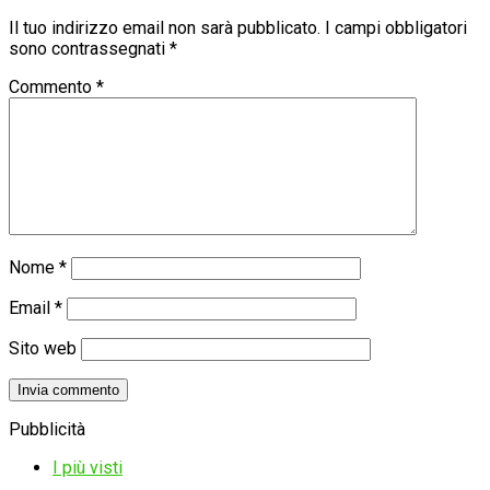
Il tuo indirizzo email non sarà pubblicato.
I campi obbligatori
sono contrassegnati
*
Commento
*
Nome
*
Email
*
Sito web
Pubblicità
I più visti