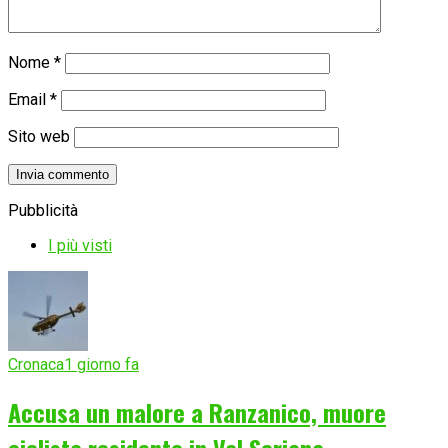
Nome
*
Email
*
Sito web
Pubblicità
I più visti
Cronaca
1 giorno fa
Accusa un malore a Ranzanico, muore
ciclista residente in Val Seriana