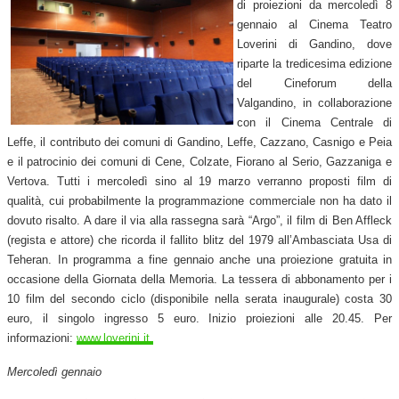
di proiezioni da mercoledì 8
gennaio al Cinema Teatro
Loverini di Gandino, dove
riparte la tredicesima edizione
del Cineforum della
Valgandino, in collaborazione
con il Cinema Centrale di
Leffe, il contributo dei comuni di Gandino, Leffe, Cazzano, Casnigo e Peia
e il patrocinio dei comuni di Cene, Colzate, Fiorano al Serio, Gazzaniga e
Vertova. Tutti i mercoledì sino al 19 marzo verranno proposti film di
qualità, cui probabilmente la programmazione commerciale non ha dato il
dovuto risalto. A dare il via alla rassegna sarà “Argo”, il film di Ben Affleck
(regista e attore) che ricorda il fallito blitz del 1979 all’Ambasciata Usa di
Teheran. In programma a fine gennaio anche una proiezione gratuita in
occasione della Giornata della Memoria. La tessera di abbonamento per i
10 film del secondo ciclo (disponibile nella serata inaugurale) costa 30
euro, il singolo ingresso 5 euro. Inizio proiezioni alle 20.45. Per
informazioni:
www.loverini.it.
Mercoledì gennaio