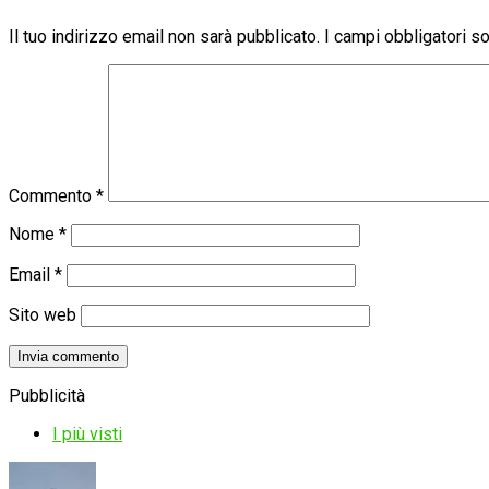
Il tuo indirizzo email non sarà pubblicato.
I campi obbligatori 
Commento
*
Nome
*
Email
*
Sito web
Pubblicità
I più visti