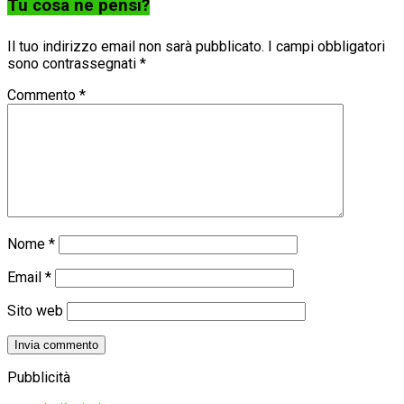
Tu cosa ne pensi?
Il tuo indirizzo email non sarà pubblicato.
I campi obbligatori
sono contrassegnati
*
Commento
*
Nome
*
Email
*
Sito web
Pubblicità