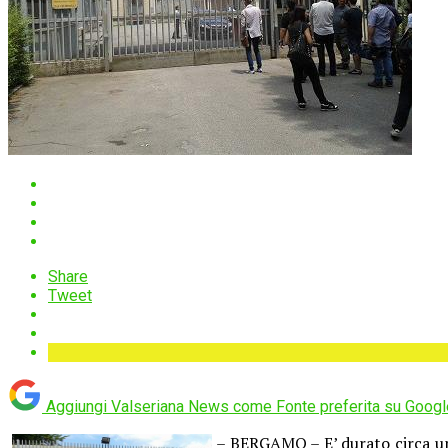
Share
Tweet
Aggiungi Valseriana News come
Fonte preferita su Googl
– BERGAMO – E’ durato circa un’