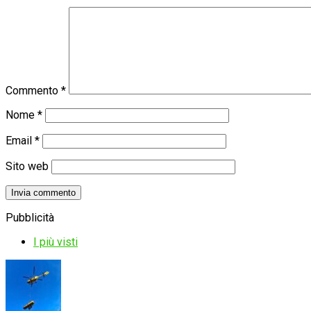
Commento
*
Nome
*
Email
*
Sito web
Pubblicità
I più visti