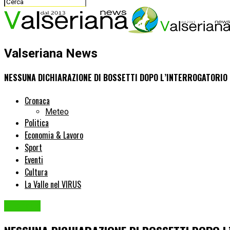
Valseriana News
NESSUNA DICHIARAZIONE DI BOSSETTI DOPO L’INTERROGATORIO I
Cronaca
Meteo
Politica
Economia & Lavoro
Sport
Eventi
Cultura
La Valle nel VIRUS
Cronaca