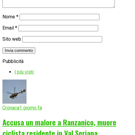
Nome
*
Email
*
Sito web
Pubblicità
I più visti
Cronaca
1 giorno fa
Accusa un malore a Ranzanico, muore
ciclista residente in Val Seriana