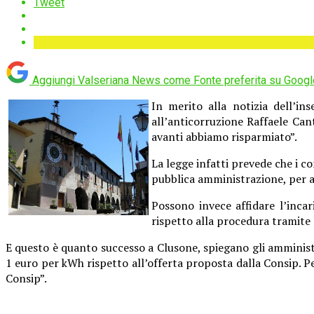
Tweet
Aggiungi Valseriana News come
Fonte preferita su Googl
In merito alla notizia dell’in
all’anticorruzione
Raffaele Cant
avanti abbiamo risparmiato”.
La legge infatti prevede che i co
pubblica amministrazione, per av
Possono invece affidare l’incar
rispetto alla procedura tramite 
E questo è quanto successo a Clusone, spiegano gli amministra
1 euro per kWh rispetto all’offerta proposta dalla Consip. P
Consip”.