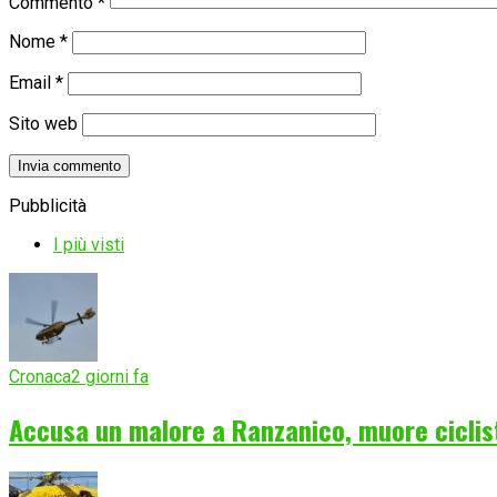
Commento
*
Nome
*
Email
*
Sito web
Pubblicità
I più visti
Cronaca
2 giorni fa
Accusa un malore a Ranzanico, muore ciclist