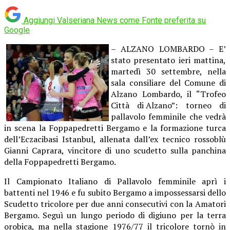
Aggiungi Valseriana News come
Fonte preferita su
Google
– ALZANO LOMBARDO – E’
stato presentato ieri mattina,
martedì 30 settembre, nella
sala consiliare del Comune di
Alzano Lombardo, il “Trofeo
Città di Alzano”: torneo di
pallavolo femminile che vedrà
in scena la Foppapedretti Bergamo e la formazione turca
dell’Eczacibasi Istanbul, allenata dall’ex tecnico rossoblù
Gianni Caprara, vincitore di uno scudetto sulla panchina
della Foppapedretti Bergamo.
Il Campionato Italiano di Pallavolo femminile aprì i
battenti nel 1946 e fu subito Bergamo a impossessarsi dello
Scudetto tricolore per due anni consecutivi con la Amatori
Bergamo. Seguì un lungo periodo di digiuno per la terra
orobica, ma nella stagione 1976/77 il tricolore tornò in