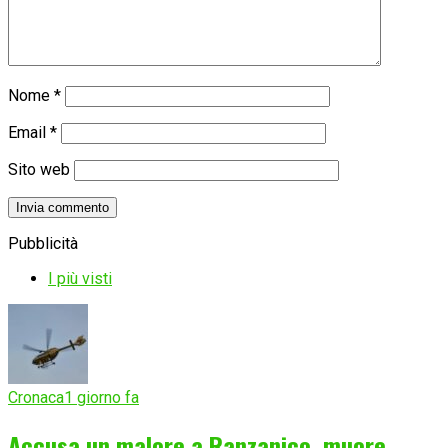
Nome
*
Email
*
Sito web
Pubblicità
I più visti
Cronaca
1 giorno fa
Accusa un malore a Ranzanico, muore