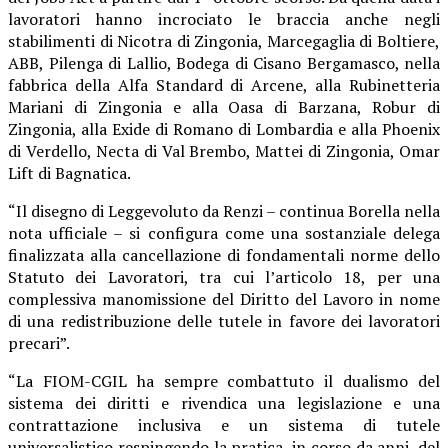
lavoratori hanno incrociato le braccia anche negli
stabilimenti di Nicotra di Zingonia, Marcegaglia di Boltiere,
ABB, Pilenga di Lallio, Bodega di Cisano Bergamasco, nella
fabbrica della Alfa Standard di Arcene, alla Rubinetteria
Mariani di Zingonia e alla Oasa di Barzana, Robur di
Zingonia, alla Exide di Romano di Lombardia e alla Phoenix
di Verdello, Necta di Val Brembo, Mattei di Zingonia, Omar
Lift di Bagnatica.
“Il disegno di Leggevoluto da Renzi – continua Borella nella
nota ufficiale – si configura come una sostanziale delega
finalizzata alla cancellazione di fondamentali norme dello
Statuto dei Lavoratori, tra cui l’articolo 18, per una
complessiva manomissione del Diritto del Lavoro in nome
di una redistribuzione delle tutele in favore dei lavoratori
precari”.
“La FIOM-CGIL ha sempre combattuto il dualismo del
sistema dei diritti e rivendica una legislazione e una
contrattazione inclusiva e un sistema di tutele
universalistico respingendo la pratica, in corso da anni, del