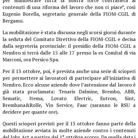
per manifestare tutta la nostra forte contrarietà ai
contenuti di una riforma del lavoro che non ci piace”, così
Eugenio Borella, segretario generale della FIOM-CGIL di
Bergamo.
La mobilitazione è stata discussa negli scorsi giorni durante
la seduta del Comitato Direttivo della FIOM-CGIL e decisa
dalla segreteria provinciale: il presidio della FIOM-CGIL a
Nembro si terrà dalle 15 alle 17 presso la ex Comital di via
Marconi, ora Persico Spa.
Per il 13 ottobre, poi, è prevista anche una serie di scioperi
per permettere ai lavoratori di partecipare all’iniziativa di
Nembro. Ecco alcune aziende dove l’astensione dal lavoro è
già stata proclamata: Tenaris Dalmine, Brembo, ABB,
Sematic, Itema, Lovato Electric, Eutron, Sint,
Brembana&Rolle, Vin Service, Faac (saranno le RSU a
decidere per quante ore).
Questi scioperi previsti per il 13 ottobre fanno parte della
mobilitazione avviata in molte aziende contro i contenuti
del Jobs Act a partire dal 1° ottobre scorso. Da quella data i