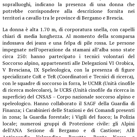
sopralluoghi, indicano la presenza di una donna che
potrebbe corrispondere alla descrizione fornita nei
territori a cavallo tra le province di Bergamo e Brescia.
La donna è alta 1.70 m, di corporatura snella, con capelli
chiari di media lunghezza. Al momento della scomparsa
indossava dei jeans e una felpa di pile rossa. Le persone
impegnate nell’operazione da stamani all’alba sono state
circa 250: hanno partecipato i tecnici volontari del
Soccorso alpino, appartenenti alle Delegazioni VI Orobica,
V Bresciana, IX Speleologica, con la presenza di figure
specializzate CoR e TeR (Coordinatori e Tecnici di ricerca),
con le squadre di soccorso in forra, le UCMR (Unità cinofile
di ricerca molecolare), le UCRS (Unità cinofile da ricerca in
superficie) del CNSAS – Corpo nazionale soccorso alpino e
speleologico. Hanno collaborato il SAGF della Guardia di
Finanza; i Carabinieri delle Stazioni e dei Comandi presenti
in zona; la Guardia forestale; i Vigili del fuoco; la Polizia
locale; numerosi gruppi di Protezione civile: gli Alpini
dell’ANA Sezione di Bergamo e di Castione; AIB
Antincendio Valgandino, Rovetta, Ponte Nossa e