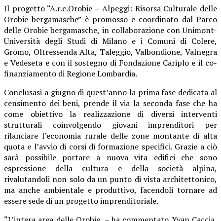
Il
progetto “A.r.c.Orobie – Alpeggi: Risorsa Culturale delle
Orobie bergamasche” è
promosso e coordinato dal Parco
delle Orobie bergamasche, in collaborazione con Unimont-
Università degli Studi di Milano e i Comuni di
Colere,
Gromo, Oltressenda Alta, Taleggio, Valbondione, Valnegra
e Vedeseta
e con il sostegno di Fondazione Cariplo e il co-
finanziamento di Regione Lombardia.
Conclusasi a giugno di quest’anno la prima fase dedicata al
censimento dei beni, prende il via la seconda fase che ha
come obiettivo la realizzazione di diversi interventi
strutturali coinvolgendo giovani imprenditori per
rilanciare l’economia rurale delle zone montante di alta
quota e l’avvio di corsi di formazione specifici. Grazie a ciò
sarà possibile portare a nuova vita edifici che sono
espressione della cultura e della società alpina,
rivalutandoli non solo da un punto di vista architettonico,
ma anche ambientale e produttivo, facendoli tornare ad
essere sede di un progetto imprenditoriale.
“
L’intera area delle Orobie
, – ha commentato Yvan Caccia,