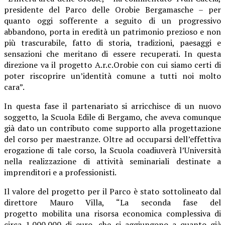
presidente del Parco delle Orobie Bergamasche – per
quanto oggi sofferente a seguito di un progressivo
abbandono,
porta in eredità un patrimonio prezioso e non
più trascurabile, fatto di storia, tradizioni, paesaggi e
sensazioni che meritano di essere recuperati
. In questa
direzione va il progetto A.r.c.Orobie con cui siamo certi di
poter riscoprire un’identità comune a tutti noi molto
cara”.
In questa fase il partenariato
si arricchisce di un nuovo
soggetto, la Scuola Edile di Bergamo,
che aveva comunque
già dato un contributo come supporto alla progettazione
del corso per maestranze. Oltre ad occuparsi dell’effettiva
erogazione di tale corso, la Scuola coadiuverà l’Università
nella realizzazione di attività seminariali destinate a
imprenditori e a professionisti.
Il valore del progetto per il Parco è stato sottolineato dal
direttore Mauro Villa, “La seconda fase del
progetto
m
o
bilita una risorsa economica complessiva di
circa 1.000.000 di euro
, che si aggiungono a quanto già