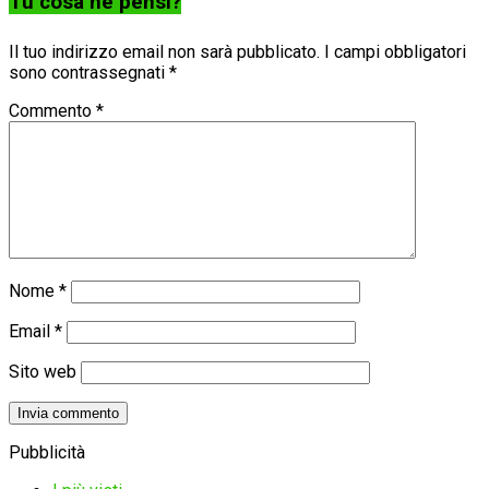
Tu cosa ne pensi?
Il tuo indirizzo email non sarà pubblicato.
I campi obbligatori
sono contrassegnati
*
Commento
*
Nome
*
Email
*
Sito web
Pubblicità