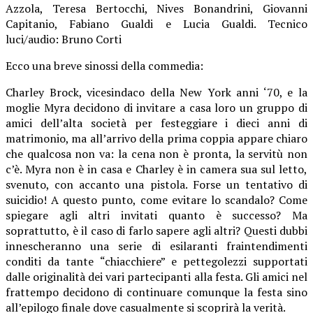
Azzola, Teresa Bertocchi, Nives Bonandrini, Giovanni
Capitanio, Fabiano Gualdi e Lucia Gualdi. Tecnico
luci/audio: Bruno Corti
Ecco una breve sinossi della commedia:
Charley Brock, vicesindaco della New York anni ‘70, e la
moglie Myra decidono di invitare a casa loro un gruppo di
amici dell’alta società per festeggiare i dieci anni di
matrimonio, ma all’arrivo della prima coppia appare chiaro
che qualcosa non va: la cena non è pronta, la servitù non
c’è. Myra non è in casa e Charley è in camera sua sul letto,
svenuto, con accanto una pistola. Forse un tentativo di
suicidio! A questo punto, come evitare lo scandalo? Come
spiegare agli altri invitati quanto è successo? Ma
soprattutto, è il caso di farlo sapere agli altri? Questi dubbi
innescheranno una serie di esilaranti fraintendimenti
conditi da tante “chiacchiere” e pettegolezzi supportati
dalle originalità dei vari partecipanti alla festa. Gli amici nel
frattempo decidono di continuare comunque la festa sino
all’epilogo finale dove casualmente si scoprirà la verità.