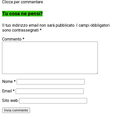
Clicca per commentare
Tu cosa ne pensi?
Il tuo indirizzo email non sarà pubblicato.
I campi obbligatori
sono contrassegnati
*
Commento
*
Nome
*
Email
*
Sito web