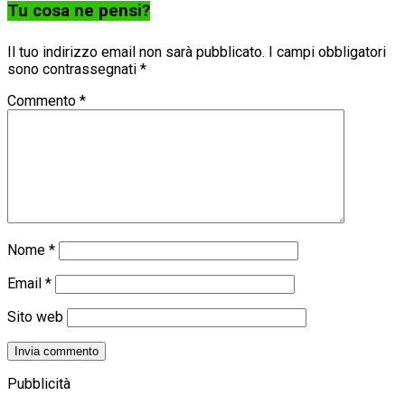
Tu cosa ne pensi?
Il tuo indirizzo email non sarà pubblicato.
I campi obbligatori
sono contrassegnati
*
Commento
*
Nome
*
Email
*
Sito web
Pubblicità