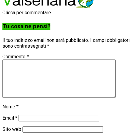
Clicca per commentare
Tu cosa ne pensi?
Il tuo indirizzo email non sarà pubblicato.
I campi obbligatori
sono contrassegnati
*
Commento
*
Nome
*
Email
*
Sito web