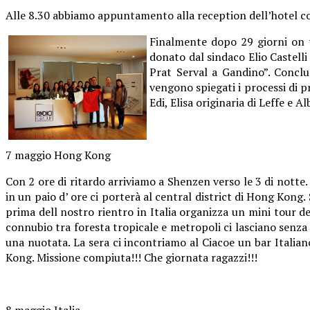
Alle 8.30 abbiamo appuntamento alla reception dell’hotel con
Finalmente dopo 29 giorni on t
donato dal sindaco Elio Castelli 
Prat Serval a Gandino”. Conclu
vengono spiegati i processi di pr
Edi, Elisa originaria di Leffe e 
7 maggio Hong Kong
Con 2 ore di ritardo arriviamo a Shenzen verso le 3 di nott
in un paio d’ ore ci porterà al central district di Hong Kon
prima dell nostro rientro in Italia organizza un mini tour de
connubio tra foresta tropicale e metropoli ci lasciano senza 
una nuotata. La sera ci incontriamo al Ciacoe un bar Ital
Kong. Missione compiuta!!! Che giornata ragazzi!!!
8 maggio Italia