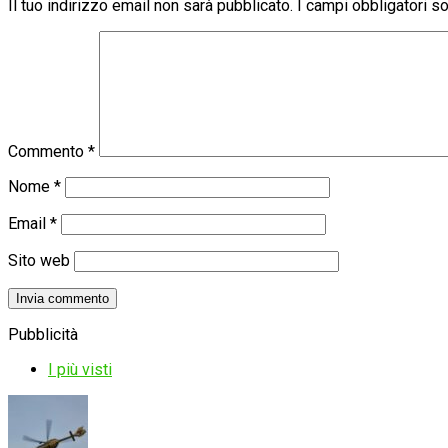
Il tuo indirizzo email non sarà pubblicato.
I campi obbligatori 
Commento
*
Nome
*
Email
*
Sito web
Pubblicità
I più visti