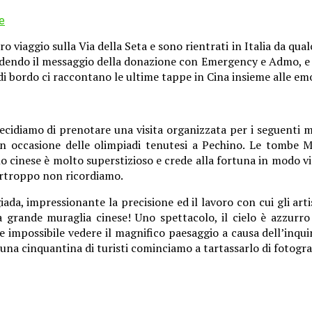
e
ro viaggio sulla Via della Seta e sono rientrati in Italia da 
dendo il messaggio della donazione con Emergency e Admo, e f
i bordo ci raccontano le ultime tappe in Cina insieme alle emoz
 decidiamo di prenotare una visita organizzata per i seguen
in occasione delle olimpiadi tenutesi a Pechino. Le tombe 
o cinese è molto superstizioso e crede alla fortuna in modo v
purtroppo non ricordiamo.
ada, impressionante la precisione ed il lavoro con cui gli arti
grande muraglia cinese! Uno spettacolo, il cielo è azzurro e
e impossibile vedere il magnifico paesaggio a causa dell’in
 una cinquantina di turisti cominciamo a tartassarlo di fotogra