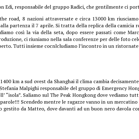
 Edi, responsabile del gruppo Radici, che gentilmente ci port
he road, 8 nazioni attraversate e circa 13000 km riusciamo 
alla partenza il 7 aprile. Si tratta della replica della camicia
diamo così la via della seta, dopo essere passati come Mar
oduzione, ci riuniamo nella sala conferenze per delle foto celeb
Alberto. Tutti insieme cocnlcludiamo l’incontro in un ristornate
e. 1400 km a sud ovest da Shanghai il clima cambia decisamente
g. Stefania Malpighi responsabile del gruppo di Emergency Hong
ll’ “isola”. Saliamo sul The Peak Hongkong dove vediamo tutto 
parole!!! Scendedo mentre le ragazze vanno in un mercatino loc
iano gestito da Matteo, dove davanti ad un buon nero davola 