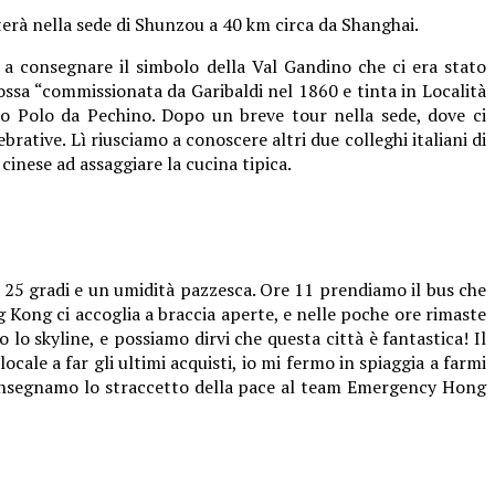
erà nella sede di Shunzou a 40 km circa da Shanghai.
a consegnare il simbolo della Val Gandino che ci era stato
 rossa “commissionata da Garibaldi nel 1860 e tinta in Località
co Polo da Pechino. Dopo un breve tour nella sede, dove ci
rative. Lì riusciamo a conoscere altri due colleghi italiani di
 cinese ad assaggiare la cucina tipica.
 25 gradi e un umidità pazzesca. Ore 11 prendiamo il bus che
 Kong ci accoglia a braccia aperte, e nelle poche ore rimaste
lo skyline, e possiamo dirvi che questa città è fantastica! Il
ale a far gli ultimi acquisti, io mi fermo in spiaggia a farmi
consegnamo lo straccetto della pace al team Emergency Hong