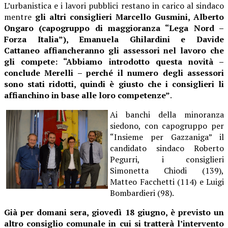
L’urbanistica e i lavori pubblici restano in carico al sindaco
mentre
gli altri consiglieri Marcello Gusmini, Alberto
Ongaro (capogruppo di maggioranza “Lega Nord –
Forza Italia”), Emanuela Ghilardini e Davide
Cattaneo affiancheranno gli assessori nel lavoro che
gli compete: “Abbiamo introdotto questa novità –
conclude Merelli – perché il numero degli assessori
sono stati ridotti, quindi è giusto che i consiglieri li
affianchino in base alle loro competenze”
.
Ai banchi della minoranza
siedono, con capogruppo per
“Insieme per Gazzaniga” il
candidato sindaco Roberto
Pegurri, i consiglieri
Simonetta Chiodi (139),
Matteo Facchetti (114) e Luigi
Bombardieri (98).
Già per domani sera, giovedì 18 giugno, è previsto un
altro consiglio comunale in cui si tratterà l’intervento