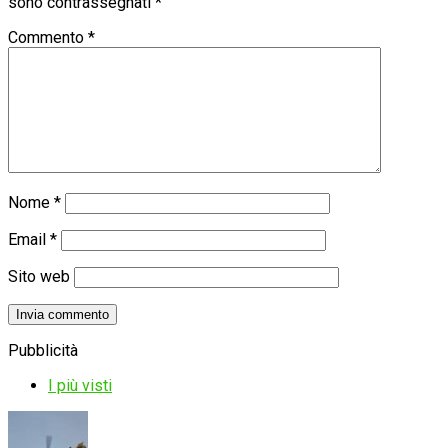
sono contrassegnati
*
Commento
*
Nome
*
Email
*
Sito web
Pubblicità
I più visti