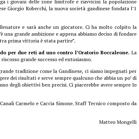
 i giovani delle zone limitrofe e riavvicini la popolazione
ese Giorgio Robecchi, la nuova società gandinese fondata l’1
llenatore e sarà anche un giocatore. Ci ha molto colpito la
C’è una grande ambizione e appena abbiamo deciso di fondare
ra prima vittoria è stata partire”.
ndo per due reti ad uno contro l’Oratorio Boccaleone.
La
o riscosso grande successo ed entusiasmo.
a grande tradizione come la Gandinese, ci siamo impegnati per
gere dei risultati e serve sempre qualcuno che abbia un po’ di
o degli obiettivi ben precisi. Ci piacerebbe avere sempre lo
e, Canali Carmelo e Caccia Simone. Staff Tecnico composto da
Matteo Mongelli