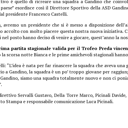
ivo è quello di ricreare una squadra a Gandino che coinvolga
 paese” esordisce così il Direttore Sportivo della ASD Gandin
dal presidente Francesco Castelli.
, avremo un presidente che si è messo a disposizione dell’a
o accolto con molto piacere questa nostra nuova iniziativa. 
i nel posto hanno deciso di venire a giocare, quest’anno la nost
rima partita stagionale valida per il Trofeo Preda vince
 la scorsa notte Bianca e le prime amichevoli stagionali hann
lli: “L’idea è nata per far rinascere la squadra che aveva un
calcio a Gandino, la squadra è un po’ troppo giovane per raggiun
i Gandino, siamo una squadra totalmente nuovo e non ci poniam
.
 direttivo Servalli Gustavo, Della Torre Marco, Picinali David
etto Stampa e responsabile comunicazione Luca Picinali.