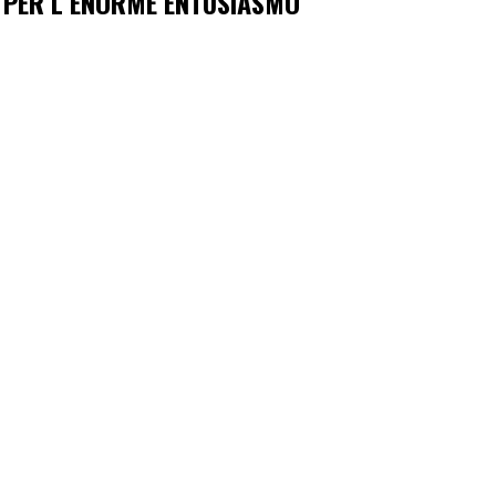
E PER L’ENORME ENTUSIASMO”