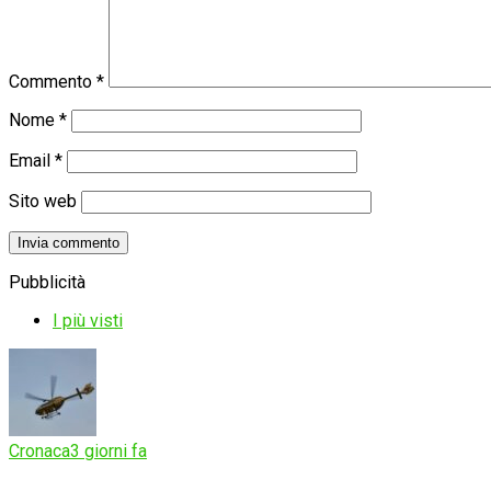
Commento
*
Nome
*
Email
*
Sito web
Pubblicità
I più visti
Cronaca
3 giorni fa