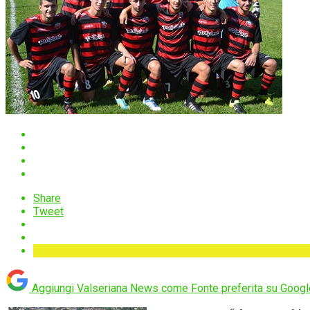
Share
Tweet
Aggiungi Valseriana News come
Fonte preferita su Googl