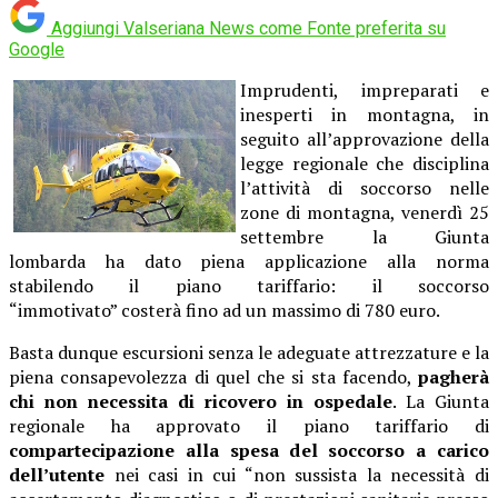
Aggiungi Valseriana News come
Fonte preferita su
Google
Imprudenti, impreparati e
inesperti in montagna, in
seguito all’approvazione della
legge regionale che disciplina
l’attività di soccorso nelle
zone di montagna, venerdì 25
settembre la Giunta
lombarda ha dato piena applicazione alla norma
stabilendo il piano tariffario: il soccorso
“immotivato” costerà fino ad un massimo di 780 euro.
Basta dunque escursioni senza le adeguate attrezzature e la
piena consapevolezza di quel che si sta facendo,
pagherà
chi non necessita di ricovero in ospedale
. La Giunta
regionale ha approvato il piano tariffario di
compartecipazione alla spesa del soccorso a carico
dell’utente
nei casi in cui “non sussista la necessità di