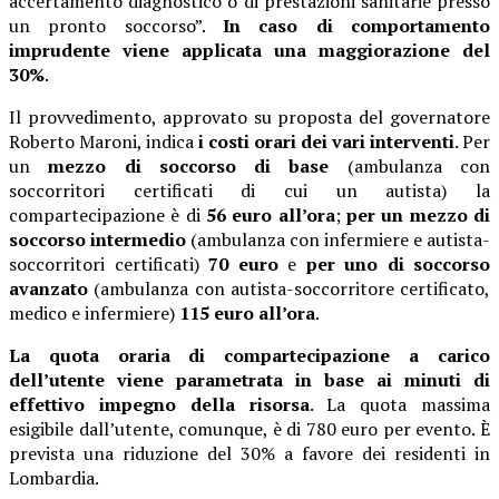
accertamento diagnostico o di prestazioni sanitarie presso
un pronto soccorso”.
In caso di comportamento
imprudente viene applicata una maggiorazione del
30%
.
Il provvedimento, approvato su proposta del governatore
Roberto Maroni, indica
i costi orari dei vari interventi
. Per
un
mezzo di soccorso di base
(ambulanza con
soccorritori certificati di cui un autista) la
compartecipazione è di
56 euro all’ora
;
per un mezzo di
soccorso intermedio
(ambulanza con infermiere e autista-
soccorritori certificati)
70 euro
e
per uno di soccorso
avanzato
(ambulanza con autista-soccorritore certificato,
medico e infermiere)
115 euro all’ora
.
La quota oraria di compartecipazione a carico
dell’utente viene parametrata in base ai minuti di
effettivo impegno della risorsa
. La quota massima
esigibile dall’utente, comunque, è di 780 euro per evento. È
prevista una riduzione del 30% a favore dei residenti in
Lombardia.