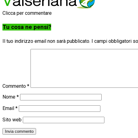
Clicca per commentare
Tu cosa ne pensi?
Il tuo indirizzo email non sarà pubblicato.
I campi obbligatori 
Commento
*
Nome
*
Email
*
Sito web