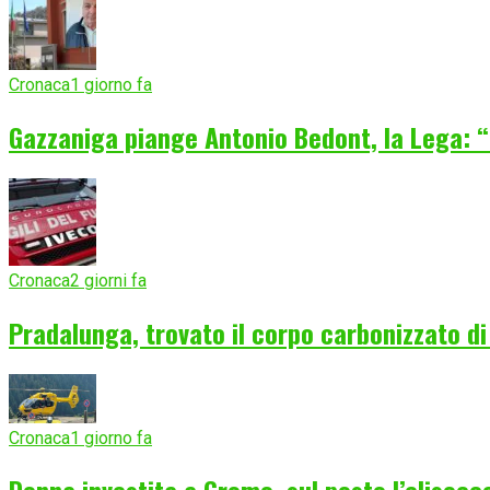
Cronaca
1 giorno fa
Gazzaniga piange Antonio Bedont, la Lega: “
Cronaca
2 giorni fa
Pradalunga, trovato il corpo carbonizzato d
Cronaca
1 giorno fa
Donna investita a Gromo, sul posto l’elisocc