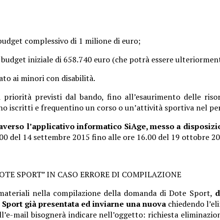
 budget complessivo di 1 milione di euro;
 un budget iniziale di 658.740 euro (che potrà essere ulteriorme
ato ai minori con disabilità.
priorità previsti dal bando, fino all’esaurimento delle risors
no iscritti e frequentino un corso o un’attività sportiva nel 
verso l’applicativo informatico SiAge, messo a disposiz
00 del 14 settembre 2015 fino alle ore 16.00 del 19 ottobre 2
DOTE SPORT” IN CASO ERRORE DI COMPILAZIONE
 materiali nella compilazione della domanda di Dote Sport,
d
 Sport già presentata ed inviarne una nuova
chiedendo l’eli
ll’e-mail bisognerà indicare nell’oggetto: richiesta eliminaz