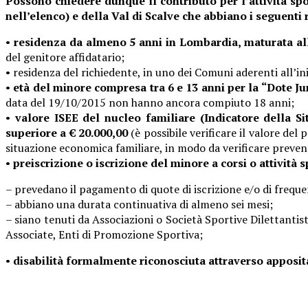
Possono chiedere dunque il contributo per l’attività spo
nell’elenco) e della Val di Scalve che abbiano i seguenti 
•
residenza da almeno 5 anni in Lombardia, maturata all
del genitore affidatario;
• residenza del richiedente, in uno dei Comuni aderenti all’in
•
età del minore compresa tra 6 e 13 anni per la “Dote Ju
data del 19/10/2015 non hanno ancora compiuto 18 anni;
•
valore ISEE del nucleo familiare (Indicatore della S
superiore a € 20.000,00
(è possibile verificare il valore del
situazione economica familiare, in modo da verificare preven
•
preiscrizione o iscrizione del minore a corsi o attività
– prevedano il pagamento di quote di iscrizione e/o di frequ
– abbiano una durata continuativa di almeno sei mesi;
– siano tenuti da Associazioni o Società Sportive Dilettantisti
Associate, Enti di Promozione Sportiva;
•
disabilità formalmente riconosciuta attraverso apposita