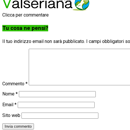
Clicca per commentare
Tu cosa ne pensi?
Il tuo indirizzo email non sarà pubblicato.
I campi obbligatori 
Commento
*
Nome
*
Email
*
Sito web