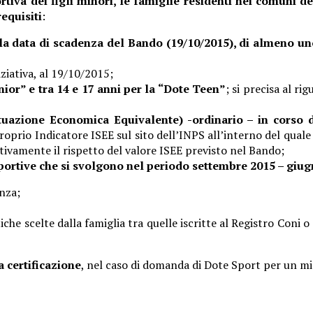
rtiva dei figli minori, le famiglie residenti nei comuni de
requisiti
:
a data di scadenza del Bando (19/10/2015), di almeno un
iziativa, al 19/10/2015;
nior” e tra 14 e 17 anni per la “Dote Teen”
; si precisa al r
ituazione Economica Equivalente) -ordinario – in corso 
 proprio Indicatore ISEE sul sito dell’INPS all’interno del qual
tivamente il rispetto del valore ISEE previsto nel Bando;
 sportive che si svolgono nel periodo settembre 2015 – giu
enza;
che scelte dalla famiglia tra quelle iscritte al Registro Coni o
 certificazione
, nel caso di domanda di Dote Sport per un mi