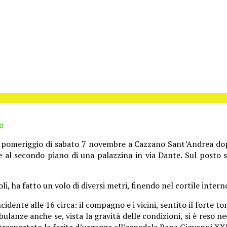
e
 pomeriggio di sabato 7 novembre a Cazzano Sant’Andrea dopo
e al secondo piano di una palazzina in via Dante. Sul posto s
li, ha fatto un volo di diversi metri, finendo nel cortile inter
ncidente alle 16 circa: il compagno e i vicini, sentito il forte 
ulanze anche se, vista la gravità delle condizioni, si è reso n
trasportato la ferita d’urgenza all’ospedale Papa Giovanni X