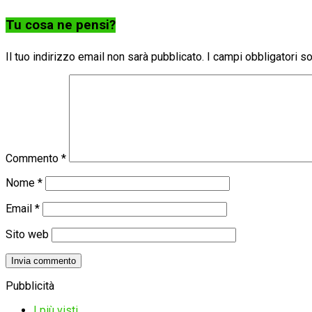
Tu cosa ne pensi?
Il tuo indirizzo email non sarà pubblicato.
I campi obbligatori 
Commento
*
Nome
*
Email
*
Sito web
Pubblicità
I più visti