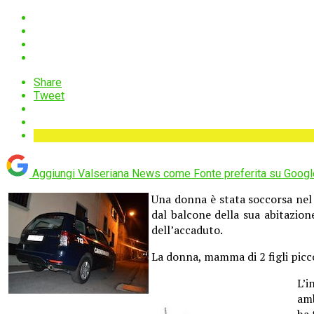
Share
Tweet
Aggiungi Valseriana News come
Fonte preferita su Googl
Una donna è stata soccorsa nel
dal balcone della sua abitazion
dell’accaduto.
La donna, mamma di 2 figli picco
L’i
amb
ha 