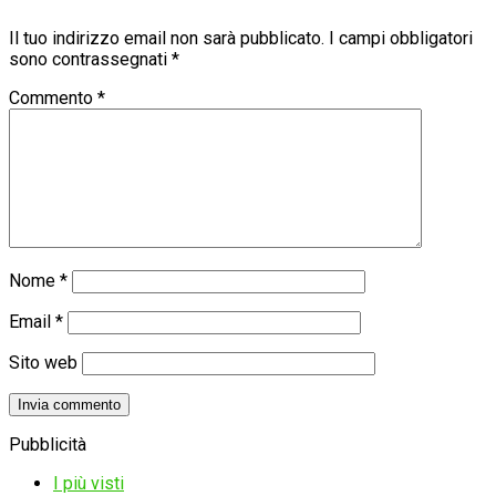
Il tuo indirizzo email non sarà pubblicato.
I campi obbligatori
sono contrassegnati
*
Commento
*
Nome
*
Email
*
Sito web
Pubblicità
I più visti