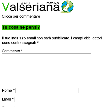
Clicca per commentare
Tu cosa ne pensi?
Il tuo indirizzo email non sarà pubblicato.
I campi obbligatori
sono contrassegnati
*
Commento
*
Nome
*
Email
*