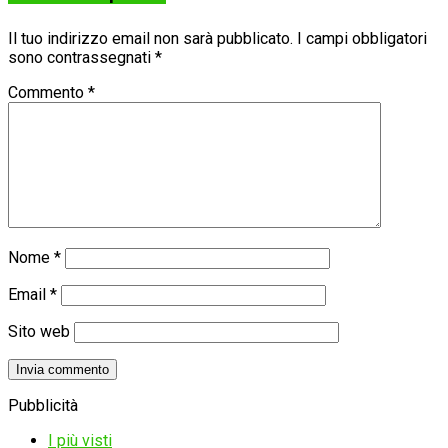
Il tuo indirizzo email non sarà pubblicato.
I campi obbligatori
sono contrassegnati
*
Commento
*
Nome
*
Email
*
Sito web
Pubblicità
I più visti