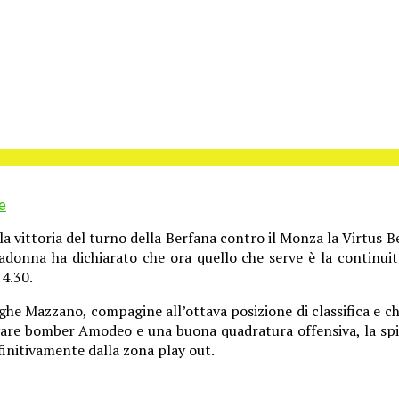
e
ttoria del turno della Berfana contro il Monza la Virtus Be
 Madonna ha dichiarato che ora quello che serve è la continu
4.30.
rghe Mazzano, compagine all’ottava posizione di classifica e che
ovare bomber Amodeo e una buona quadratura offensiva, la spi
finitivamente dalla zona play out.