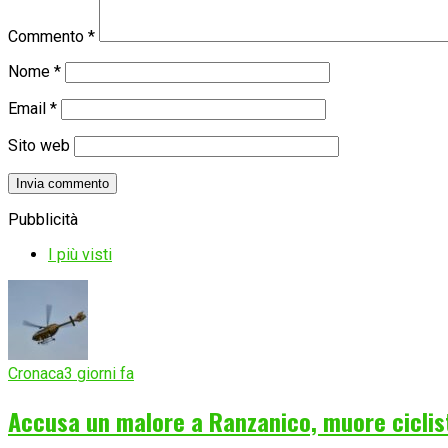
Commento
*
Nome
*
Email
*
Sito web
Pubblicità
I più visti
Cronaca
3 giorni fa
Accusa un malore a Ranzanico, muore ciclist