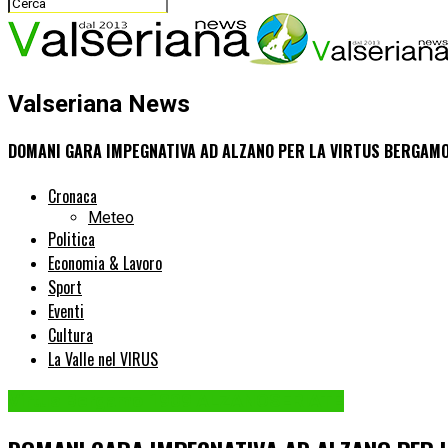
Valseriana News
DOMANI GARA IMPEGNATIVA AD ALZANO PER LA VIRTUS BERGAM
Cronaca
Meteo
Politica
Economia & Lavoro
Sport
Eventi
Cultura
La Valle nel VIRUS
Virtus Bergamo 1909 ALZANOSERIATE