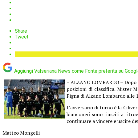
Share
Tweet
Aggiungi Valseriana News come
Fonte preferita su Googl
– ALZANO LOMBARDO – Dopo la vi
posizioni di classifica. Mister
Pigna di Alzano Lombardo alle 1
L’avversario di turno è la Cilive
bianconeri sono riusciti a ritr
continuare a vincere e uscire de
Matteo Mongelli