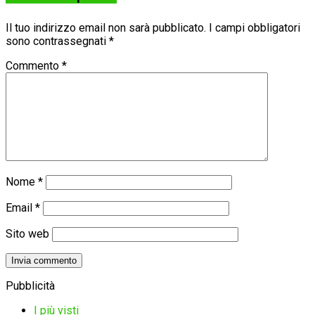
Il tuo indirizzo email non sarà pubblicato.
I campi obbligatori
sono contrassegnati
*
Commento
*
Nome
*
Email
*
Sito web
Pubblicità
I più visti