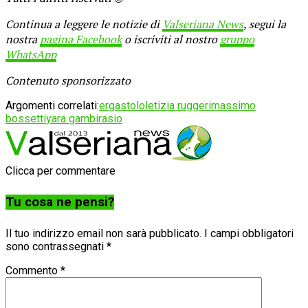
Continua a leggere le notizie di
Valseriana News
, segui la
nostra
pagina Facebook
o iscriviti al nostro
gruppo
WhatsApp
Contenuto sponsorizzato
Argomenti correlati:
ergastolo
letizia ruggeri
massimo
bossetti
yara gambirasio
Clicca per commentare
Tu cosa ne pensi?
Il tuo indirizzo email non sarà pubblicato.
I campi obbligatori
sono contrassegnati
*
Commento
*