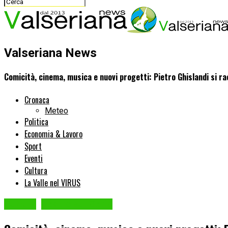
Valseriana News
Comicità, cinema, musica e nuovi progetti: Pietro Ghislandi si r
Cronaca
Meteo
Politica
Economia & Lavoro
Sport
Eventi
Cultura
La Valle nel VIRUS
Cultura
Teatro sul Serio