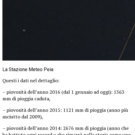
La Stazione Meteo Peia
Questi i dati nel dettaglio:
– piovosità dell’anno 2016 (dal 1 gennaio ad oggi): 1363
mm di pioggia caduta,
– piovosità dell’anno 2015: 1121 mm di pioggia (anno più
asciutto dal 2009),
– piovosità dell’anno 2014: 2676 mm di pioggia (anno che
ha battuto ogni record e che rimarrà nella storia come uno