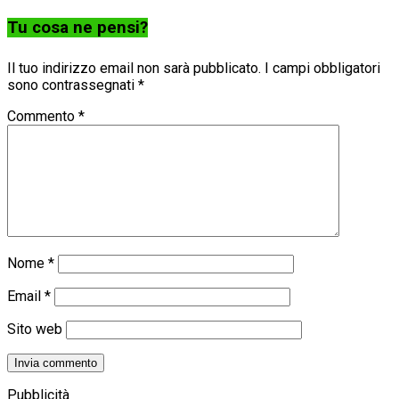
Tu cosa ne pensi?
Il tuo indirizzo email non sarà pubblicato.
I campi obbligatori
sono contrassegnati
*
Commento
*
Nome
*
Email
*
Sito web
Pubblicità