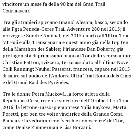
vincitore un mese fa della 90 km del Gran Trail
Courmayeur.
Tra gli stranieri spiccano Imanol Alesom, basco, secondo
alla Pgta Peneda-Geres Trail Adventure 280 nel 2015; il
norvegese Sondre Amdhal, nel 2015 quarto all’Ultra-Trail
Mt Fuji e alla Transcanaria e quest’anno già nella top ten
della Marathon des Sables; l’irlandese Dan Doherty, già
protagonista di primissimo piano al Tor dello scorso anno;
Christian Fatton, svizzero, terzo assoluto all’ultima Nove
Colli Running; Nauhel Passerat, francese, capace nel 2015
di salire sul podio dell’Andorra Ultra Trail Ronda dels Cims
e del Grand Raid des Pyrénées.
Tra le donne Petra Muckovà, la forte atleta della
Repubblica Ceca, recente vincitrice dell’Orobie Ultra Trail
2016, la lettone-russo-piemontese Yulia Baykova, Marta
Poretti, per ben tre volte vincitrice della Grande Corsa
Bianca se la vedranno con ‘vecchie conoscenze’ del Tor,
come Denise Zimmerman e Lisa Borzani.