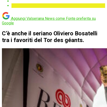
Aggiungi Valseriana News come
Fonte preferita su
Google
C’è anche il seriano Oliviero Bosatelli
tra i favoriti del Tor des géants.