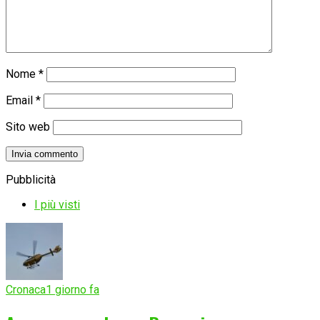
Nome
*
Email
*
Sito web
Pubblicità
I più visti
Cronaca
1 giorno fa