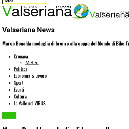
Valseriana News
Marco Bonalda medaglia di bronzo alla coppa del Mondo di Bike Tr
Cronaca
Meteo
Politica
Economia & Lavoro
Sport
Eventi
Cultura
La Valle nel VIRUS
Sport