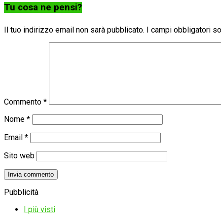
Tu cosa ne pensi?
Il tuo indirizzo email non sarà pubblicato.
I campi obbligatori 
Commento
*
Nome
*
Email
*
Sito web
Pubblicità
I più visti