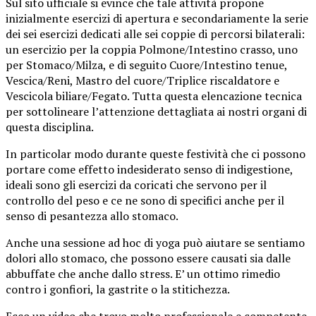
Sul sito ufficiale si evince che tale attività propone
inizialmente esercizi di apertura e secondariamente la serie
dei sei esercizi dedicati alle sei coppie di percorsi bilaterali:
un esercizio per la coppia Polmone/Intestino crasso, uno
per Stomaco/Milza, e di seguito Cuore/Intestino tenue,
Vescica/Reni, Mastro del cuore/Triplice riscaldatore e
Vescicola biliare/Fegato. Tutta questa elencazione tecnica
per sottolineare l’attenzione dettagliata ai nostri organi di
questa disciplina.
In particolar modo durante queste festività che ci possono
portare come effetto indesiderato senso di indigestione,
ideali sono gli esercizi da coricati che servono per il
controllo del peso e ce ne sono di specifici anche per il
senso di pesantezza allo stomaco.
Anche una sessione ad hoc di yoga può aiutare se sentiamo
dolori allo stomaco, che possono essere causati sia dalle
abbuffate che anche dallo stress. E’ un ottimo rimedio
contro i gonfiori, la gastrite o la stitichezza.
Ecco un video che trovo molto professionale e competente