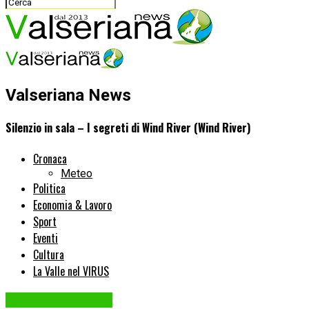
Valseriana News
Silenzio in sala – I segreti di Wind River (Wind River)
Cronaca
Meteo
Politica
Economia & Lavoro
Sport
Eventi
Cultura
La Valle nel VIRUS
SILENZIO IN SALA