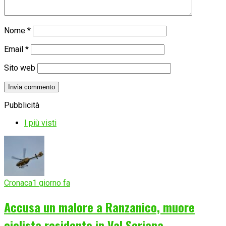
Nome
*
Email
*
Sito web
Pubblicità
I più visti
Cronaca
1 giorno fa
Accusa un malore a Ranzanico, muore
ciclista residente in Val Seriana