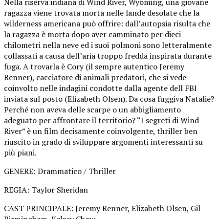
Nella riserva indiana di Wind River, Wyoming, una giovane
ragazza viene trovata morta nelle lande desolate che la
wilderness americana può offrire: dall’autopsia risulta che
la ragazza è morta dopo aver camminato per dieci
chilometri nella neve ed i suoi polmoni sono letteralmente
collassati a causa dell’aria troppo fredda inspirata durante
fuga. A trovarla è Cory (il sempre autentico Jeremy
Renner), cacciatore di animali predatori, che si vede
coinvolto nelle indagini condotte dalla agente dell FBI
inviata sul posto (Elizabeth Olsen). Da cosa fuggiva Natalie?
Perché non aveva delle scarpe o un abbigliamento
adeguato per affrontare il territorio? “I segreti di Wind
River” è un film decisamente coinvolgente, thriller ben
riuscito in grado di sviluppare argomenti interessanti su
più piani.
GENERE: Drammatico / Thriller
REGIA: Taylor Sheridan
CAST PRINCIPALE: Jeremy Renner, Elizabeth Olsen, Gil
Birmingham, Kelsey Chow