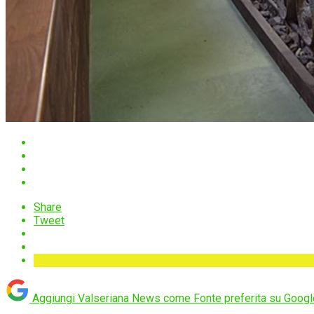
Share
Tweet
Aggiungi Valseriana News come
Fonte preferita su Googl