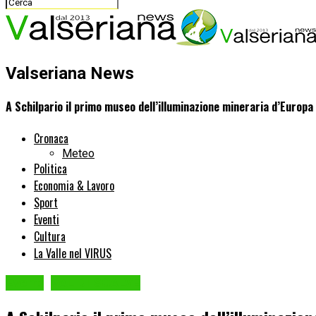
Valseriana News
A Schilpario il primo museo dell’illuminazione mineraria d’Europa
Cronaca
Meteo
Politica
Economia & Lavoro
Sport
Eventi
Cultura
La Valle nel VIRUS
Eventi
VAL DI SCALVE