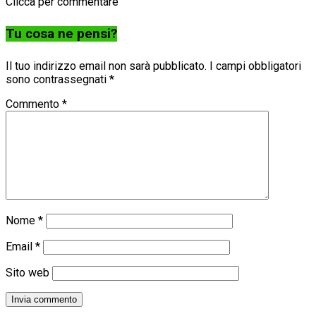
Clicca per commentare
Tu cosa ne pensi?
Il tuo indirizzo email non sarà pubblicato.
I campi obbligatori
sono contrassegnati
*
Commento
*
Nome
*
Email
*
Sito web