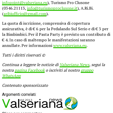
infopoint@valseriana.eu
), Turismo Pro Clusone
(0346.21113,
info@turismoproclusone.it
), A.Ri.Bi.
(
aribiufficio@gmail.com
).
La quota di iscrizione, comprensiva di copertura
assicurativa, è di € 6 per la Pedalando Sul Serio e di € 3 per
la Bimbimbici. Per il Pasta Party è previsto un contributo di
€ 4. In caso di maltempo le manifestazioni saranno
annullate. Per informazioni
www.valseriana.eu
.
Tutti i diritti riservati ©
Continua a leggere le notizie di
Valseriana News
, segui la
nostra
pagina Facebook
o iscriviti al nostro
gruppo
WhatsApp
Contenuto sponsorizzato
Argomenti correlati: