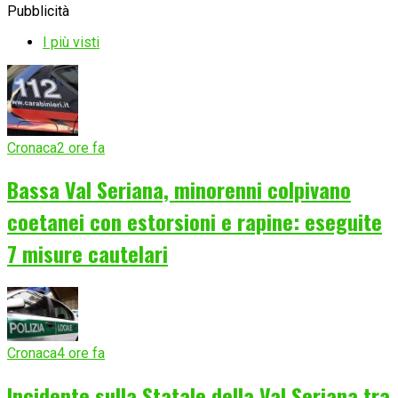
Pubblicità
I più visti
Cronaca
2 ore fa
Bassa Val Seriana, minorenni colpivano
coetanei con estorsioni e rapine: eseguite
7 misure cautelari
Cronaca
4 ore fa
Incidente sulla Statale della Val Seriana tra