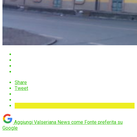
Share
Tweet
Aggiungi Valseriana News come
Fonte preferita su
Google