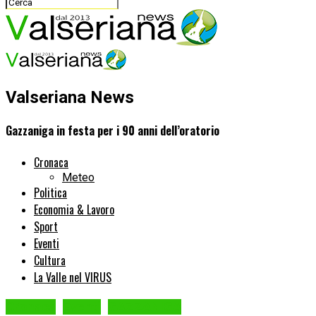
Valseriana News
Gazzaniga in festa per i 90 anni dell’oratorio
Cronaca
Meteo
Politica
Economia & Lavoro
Sport
Eventi
Cultura
La Valle nel VIRUS
Cronaca
Eventi
GAZZANIGA