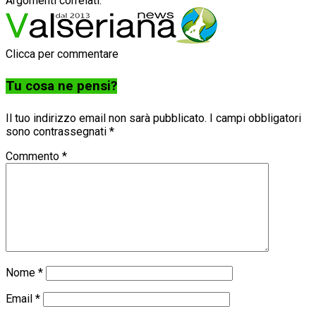
Argomenti correlati:
Clicca per commentare
Tu cosa ne pensi?
Il tuo indirizzo email non sarà pubblicato.
I campi obbligatori
sono contrassegnati
*
Commento
*
Nome
*
Email
*