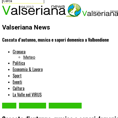
Valseriana News
Cascata d’autunno, musica e sapori domenica a Valbondione
Cronaca
Meteo
Politica
Economia & Lavoro
Sport
Eventi
Cultura
La Valle nel VIRUS
Eventi
PromoSerio
VALBONDIONE