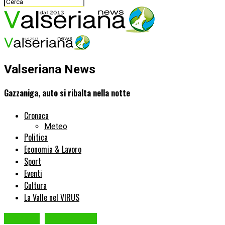
Valseriana News
Gazzaniga, auto si ribalta nella notte
Cronaca
Meteo
Politica
Economia & Lavoro
Sport
Eventi
Cultura
La Valle nel VIRUS
Cronaca
GAZZANIGA