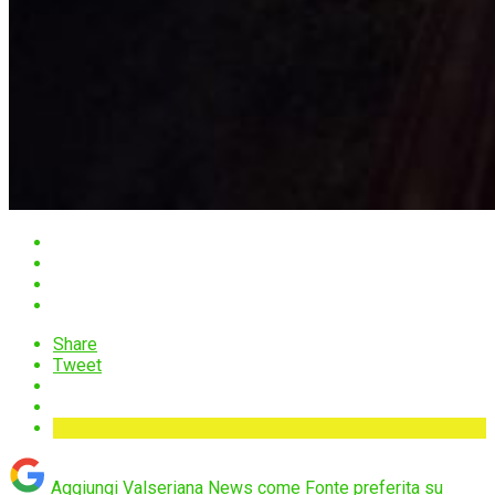
Share
Tweet
Aggiungi Valseriana News come
Fonte preferita su