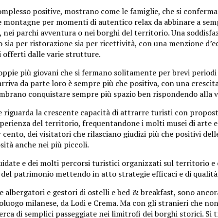
complesso positive, mostrano come le famiglie, che si conferma
e montagne per momenti di autentico relax da abbinare a semplic
, nei parchi avventura o nei borghi del territorio. Una soddisfaz
sia per ristorazione sia per ricettività, con una menzione d’e
 offerti dalle varie strutture.
oppie più giovani che si fermano solitamente per brevi periodi 
e arriva da parte loro è sempre più che positiva, con una cresci
mbrano conquistare sempre più spazio ben rispondendo alla vogli
 riguarda la crescente capacità di attrarre turisti con propost
ienza del territorio, frequentandone i molti musei di arte e sto
r cento, dei visitatori che rilasciano giudizi più che positivi de
sità anche nei più piccoli.
uidate e dei molti percorsi turistici organizzati sul territorio
e del patrimonio mettendo in atto strategie efficaci e di quali
e albergatori e gestori di ostelli e bed & breakfast, sono anc
poluogo milanese, da Lodi e Crema. Ma con gli stranieri che no
erca di semplici passeggiate nei limitrofi dei borghi storici. Si 