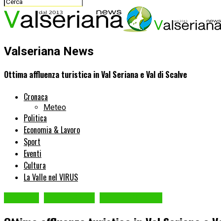
Valseriana News
Ottima affluenza turistica in Val Seriana e Val di Scalve
Cronaca
Meteo
Politica
Economia & Lavoro
Sport
Eventi
Cultura
La Valle nel VIRUS
Cronaca
PromoSerio
VAL DI SCALVE