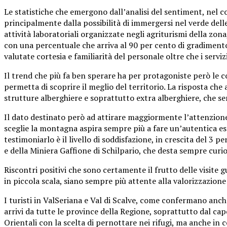
Le statistiche che emergono dall’analisi del sentiment, nel 
principalmente dalla possibilità di immergersi nel verde dell
attività laboratoriali organizzate negli agriturismi della zona
con una percentuale che arriva al 90 per cento di gradimento 
valutate cortesia e familiarità del personale oltre che i servizi
Il trend che più fa ben sperare ha per protagoniste però le c
permetta di scoprire il meglio del territorio. La risposta ch
strutture alberghiere e soprattutto extra alberghiere, che se
Il dato destinato però ad attirare maggiormente l’attenzione
sceglie la montagna aspira sempre più a fare un’autentica esper
testimoniarlo è il livello di soddisfazione, in crescita del 3 pe
e della Miniera Gaffione di Schilpario, che desta sempre curio
Riscontri positivi che sono certamente il frutto delle visite g
in piccola scala, siano sempre più attente alla valorizzazion
I turisti in ValSeriana e Val di Scalve, come confermano anch
arrivi da tutte le province della Regione, soprattutto dal ca
Orientali con la scelta di pernottare nei rifugi, ma anche in c