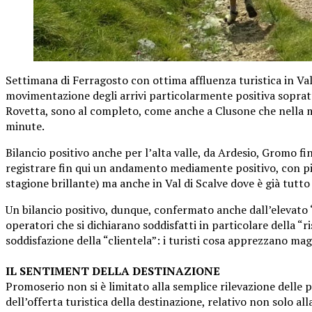
Settimana di Ferragosto con ottima affluenza turistica in Val
movimentazione degli arrivi particolarmente positiva soprattu
Rovetta, sono al completo, come anche a Clusone che nella mag
minute.
Bilancio positivo anche per l’alta valle, da Ardesio, Gromo f
registrare fin qui un andamento mediamente positivo, con picc
stagione brillante) ma anche in Val di Scalve dove è già tutt
Un bilancio positivo, dunque, confermato anche dall’elevato “mo
operatori che si dichiarano soddisfatti in particolare della “ri
soddisfazione della “clientela”: i turisti cosa apprezzano ma
IL SENTIMENT DELLA DESTINAZIONE
Promoserio non si è limitato alla semplice rilevazione delle
dell’offerta turistica della destinazione, relativo non solo alla