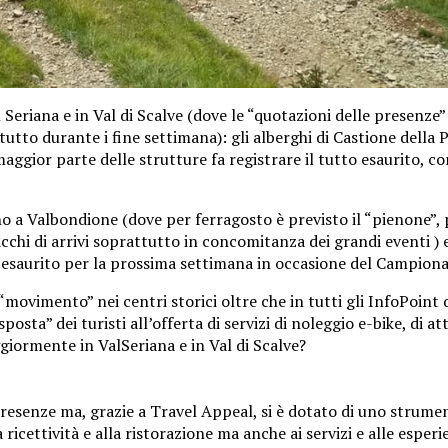
 Seriana e in Val di Scalve (dove le “quotazioni delle presenze
tto durante i fine settimana): gli alberghi di Castione della 
gior parte delle strutture fa registrare il tutto esaurito, con
ino a Valbondione (dove per ferragosto è previsto il “pienone”,
hi di arrivi soprattutto in concomitanza dei grandi eventi ) e
o esaurito per la prossima settimana in occasione del Campionat
vimento” nei centri storici oltre che in tutti gli InfoPoint del
sposta” dei turisti all’offerta di servizi di noleggio e-bike, di a
ggiormente in ValSeriana e in Val di Scalve?
 presenze ma, grazie a Travel Appeal, si è dotato di uno strum
 ricettività e alla ristorazione ma anche ai servizi e alle esperi