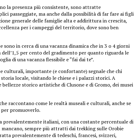
no la presenza più consistente, sono attratte
i passeggiate, ma anche dalla possibilità di far fare ai figli
ione generale delle famiglie alta e addirittura in crescita,
ccellenza per i campeggi del territorio, dove sono ben
e sono in cerca di una vacanza dinamica che in 3 o 4 giorni
ta dell’1,5 per cento del gradimento per quanto riguarda le
a di una vacanza flessibile e “fai dai te”.
e culturali, importante (e confortante) segnale che chi
ria locale, visitando le chiese e i palazzi storici. A
lle bellezze storico artistiche di Clusone e di Gromo, dei musei
 e che raccontano come le realtà museali e culturali, anche se
tà per promuoverlo.
ora prevalentemente italiani, con una costante percentuale di
n mancano, sempre più attratti dai trekking sulle Orobie
tratta prevalentemente di tedeschi, francesi, svizzeri,