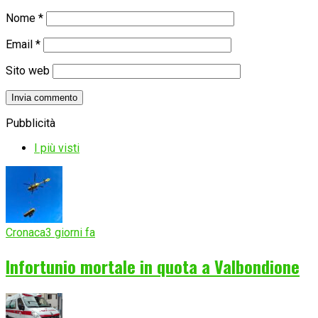
Nome
*
Email
*
Sito web
Pubblicità
I più visti
Cronaca
3 giorni fa
Infortunio mortale in quota a Valbondione