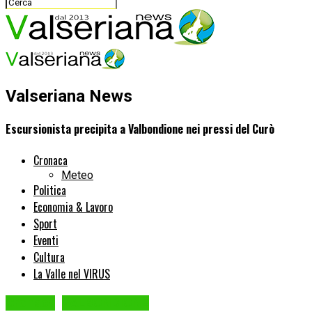
Valseriana News
Escursionista precipita a Valbondione nei pressi del Curò
Cronaca
Meteo
Politica
Economia & Lavoro
Sport
Eventi
Cultura
La Valle nel VIRUS
Cronaca
VALBONDIONE