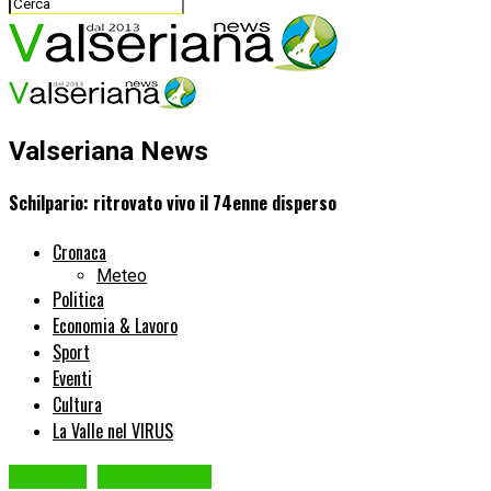
Valseriana News
Schilpario: ritrovato vivo il 74enne disperso
Cronaca
Meteo
Politica
Economia & Lavoro
Sport
Eventi
Cultura
La Valle nel VIRUS
Cronaca
SCHILPARIO