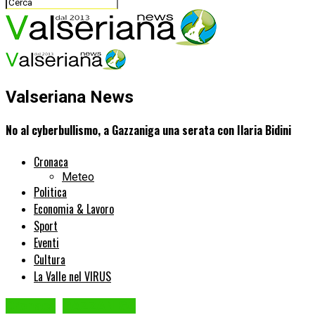
Valseriana News
No al cyberbullismo, a Gazzaniga una serata con Ilaria Bidini
Cronaca
Meteo
Politica
Economia & Lavoro
Sport
Eventi
Cultura
La Valle nel VIRUS
Cronaca
GAZZANIGA